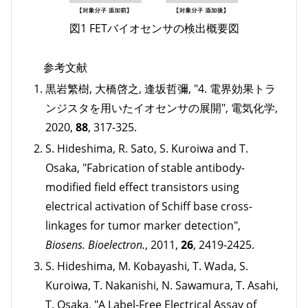
図1 FETバイオセンサの検出概要図
参考文献
黒岩繁樹, 大橋啓之, 逢坂哲彌, "4. 電界効果トラ
ンジスタを用いたイオセンサの展開", 電気化学,
2020,
88
, 317-325.
S. Hideshima, R. Sato, S. Kuroiwa and T.
Osaka, "Fabrication of stable antibody-
modified field effect transistors using
electrical activation of Schiff base cross-
linkages for tumor marker detection",
Biosens. Bioelectron.
, 2011,
26
, 2419-2425.
S. Hideshima, M. Kobayashi, T. Wada, S.
Kuroiwa, T. Nakanishi, N. Sawamura, T. Asahi,
T. Osaka, "A Label-Free Electrical Assay of