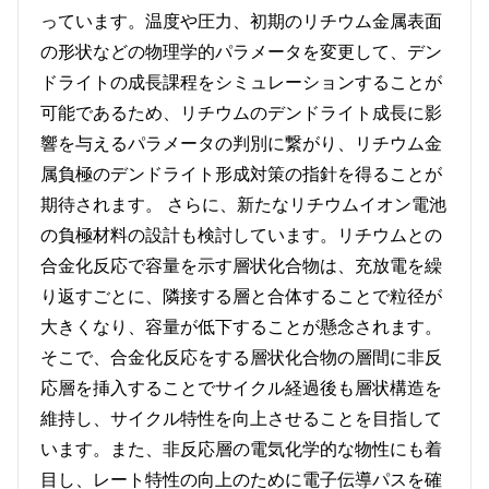
っています。温度や圧力、初期のリチウム金属表面
の形状などの物理学的パラメータを変更して、デン
ドライトの成長課程をシミュレーションすることが
可能であるため、リチウムのデンドライト成長に影
響を与えるパラメータの判別に繋がり、リチウム金
属負極のデンドライト形成対策の指針を得ることが
期待されます。 さらに、新たなリチウムイオン電池
の負極材料の設計も検討しています。リチウムとの
合金化反応で容量を示す層状化合物は、充放電を繰
り返すごとに、隣接する層と合体することで粒径が
大きくなり、容量が低下することが懸念されます。
そこで、合金化反応をする層状化合物の層間に非反
応層を挿入することでサイクル経過後も層状構造を
維持し、サイクル特性を向上させることを目指して
います。また、非反応層の電気化学的な物性にも着
目し、レート特性の向上のために電子伝導パスを確