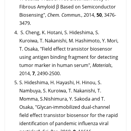
Fibrous Amyloid β Based on Semiconductor
Biosensing",
Chem. Commun.
, 2014,
50
, 3476-
3479.
S. Cheng, K. Hotani, S. Hideshima, S.
Kuroiwa, T. Nakanishi, M. Hashimoto, Y. Mori,
T. Osaka, "Field effect transistor biosensor
using antigen binding fragment for detecting
tumor marker in human serum",
Materials
,
2014,
7
, 2490-2500.
S. Hideshima, H. Hayashi, H. Hinou, S.
Nambuya, S. Kuroiwa, T. Nakanishi, T.
Momma, S.Nishimura, Y. Sakoda and T.
Osaka, "Glycan-immobilized dual-channel
field effect transistor biosensor for the rapid
identification of pandemic influenza viral