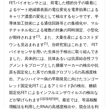
FETバイオセンサとは、荷電した標的分子の吸着に
よるゲート絶縁膜表面の電位変化を電界効果による
キャリア濃度の変化として検出するセンサです。半
導体加工技術による通信回路等との集積化や、マル
チチャネル化による複数の対象の同時測定、小型化
[1]
が期待されます
。また、大量生産によるコストダ
[1]
ウンも見込まれます
。当研究室はこれまで、 FET
バイオセンサを用いた生体分子検出に取り組んでき
ました。具体的には、抗体あるいは抗原結合性フラ
グメントをプローブとした腫瘍マーカーの検出や抗
原を固定化した系での免疫グロブリンEの高感度検
出、アルツハイマー病の早期発見に向けたコンゴー
レッド固定化FET によるアミロイドβの検出、糖鎖
固定化FET によるインフルエンザウイルスの検出な
[2][3][4][5][6]
どが挙げられます
。最近では、等温核酸
増幅法を利用したRNAの高感度検出や、競合法を利