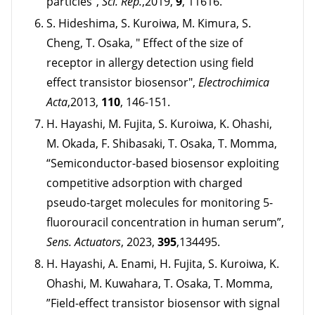
particles”,
Sci. Rep.
,2019,
9
, 11616.
S. Hideshima, S. Kuroiwa, M. Kimura, S.
Cheng, T. Osaka, " Effect of the size of
receptor in allergy detection using field
effect transistor biosensor",
Electrochimica
Acta
,2013,
110
, 146-151.
H. Hayashi, M. Fujita, S. Kuroiwa, K. Ohashi,
M. Okada, F. Shibasaki, T. Osaka, T. Momma,
“Semiconductor-based biosensor exploiting
competitive adsorption with charged
pseudo-target molecules for monitoring 5-
fluorouracil concentration in human serum”,
Sens. Actuators
, 2023,
395
,134495.
H. Hayashi, A. Enami, H. Fujita, S. Kuroiwa, K.
Ohashi, M. Kuwahara, T. Osaka, T. Momma,
”Field-effect transistor biosensor with signal