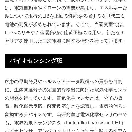
は、電気自動車やドローンの需要が高まり、エネルギー密
度について現行のLIBを上回る性能を発揮する次世代二次
電池の開発が求められています。そこで、当研究室では、
LIBへのリチウム金属負極や硫黄正極の適用や、新たなキ
ャリアを使用した二次電池に関する研究を行っています。
バイオセンシング班
疾患の早期発見やヘルスケアデータ取得への貢献を目的
に、生体関連分子の定量的な検出に向けた電気化学センサ
の開発を行っています。電気化学センサとは、分子の吸
着、酸化還元反応、酵素反応などを認識し、電気的信号に
変換するデバイスです。当研究室は電気化学センサの中で
も、電界効果トランジスタ（Field-effect transistor: FET）
バイオセンサ、アンペロメトリックセンサに関する研究を